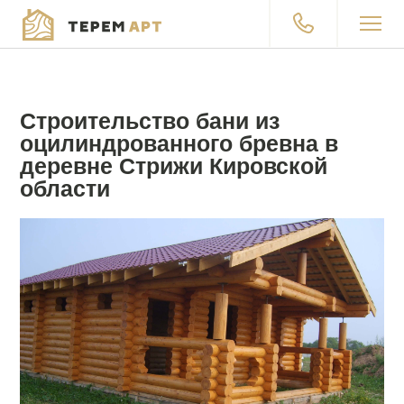
Каталог проектов
Продукция
Строительство бани из
оцилиндрованного бревна в
Акции
деревне Стрижи Кировской
области
Покупка в кредит
Работы
О компании
Контакты