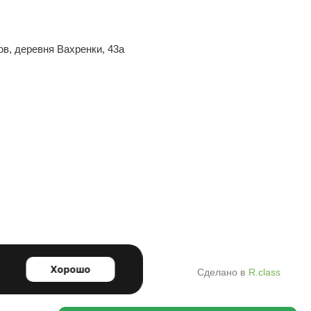
ов, деревня Вахренки, 43а
Сделано в
R.class