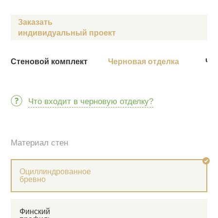
Заказать
индивидуальный проект
Стеновой комплект
Черновая отделка
Чи
Что входит в черновую отделку?
Материал стен
Оциллиндрованное
бревно
Финский