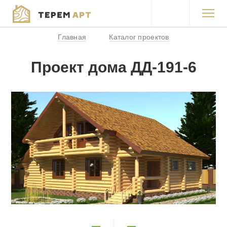
Главная
Каталог проектов
Каталог проектов
Проект дома ДД-191-6
Продукция
Акции
Покупка в кредит
Работы
О компании
Контакты