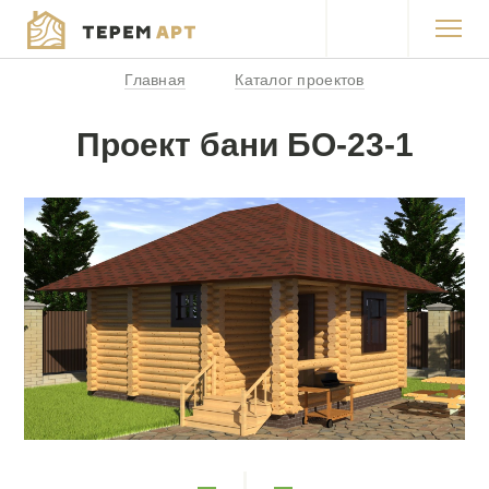
Главная
Каталог проектов
Каталог проектов
Проект бани БО-23-1
Продукция
Акции
Покупка в кредит
Работы
О компании
Контакты