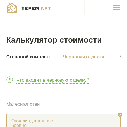
Каталог проектов
Продукция
Калькулятор стоимости
Акции
Стеновой комплект
Черновая отделка
Чи
Покупка в кредит
Работы
Что входит в черновую отделку?
О компании
Контакты
Материал стен
Оциллиндрованное
бревно